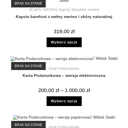
Siatki
BRAK NA STANIE
JESIEŃ / WIOSNA
,
Kapcie
,
Wszystkie modele
Kapcie barefoot z wełny merino i skóry naturalnej
319,00
zł
Wybierz opcje
Widok Siatki
BRAK NA STANIE
Karty Podarunkowe
Karta Podarunkowa – wersja elektroniczna
200,00
zł
–
1.000,00
zł
Wybierz opcje
Widok Siatki
BRAK NA STANIE
Karty Podarunkowe