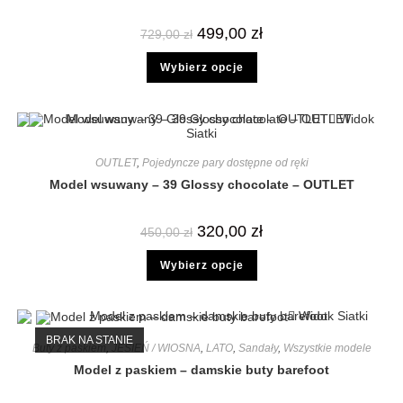
499,00
zł
729,00
zł
Wybierz opcje
Widok
Siatki
OUTLET
,
Pojedyncze pary dostępne od ręki
Model wsuwany – 39 Glossy chocolate – OUTLET
320,00
zł
450,00
zł
Wybierz opcje
Widok Siatki
BRAK NA STANIE
Buty z paskiem
,
JESIEŃ / WIOSNA
,
LATO
,
Sandały
,
Wszystkie modele
Model z paskiem – damskie buty barefoot