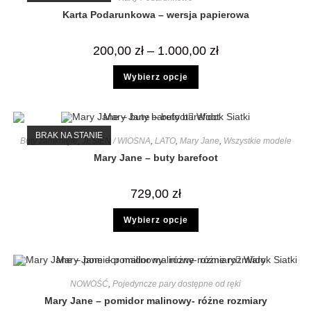
Karta Podarunkowa – wersja papierowa
200,00
zł
–
1.000,00
zł
Wybierz opcje
Widok Siatki
BRAK NA STANIE
Buty zamknięte
,
JESIEŃ / WIOSNA
,
LATO
,
Mary Jane
,
Wszystkie modele
Mary Jane – buty barefoot
729,00
zł
Wybierz opcje
Widok Siatki
NOWOŚĆ
,
Pojedyncze pary dostępne od ręki
Mary Jane – pomidor malinowy- różne rozmiary