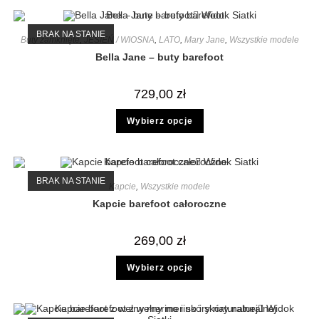
Widok Siatki
BRAK NA STANIE
Buty zamknięte
,
JESIEŃ / WIOSNA
,
LATO
,
Mary Jane
,
Wszystkie modele
Bella Jane – buty barefoot
729,00
zł
Wybierz opcje
Widok Siatki
BRAK NA STANIE
Kapcie
,
Wszystkie modele
Kapcie barefoot całoroczne
269,00
zł
Wybierz opcje
Widok