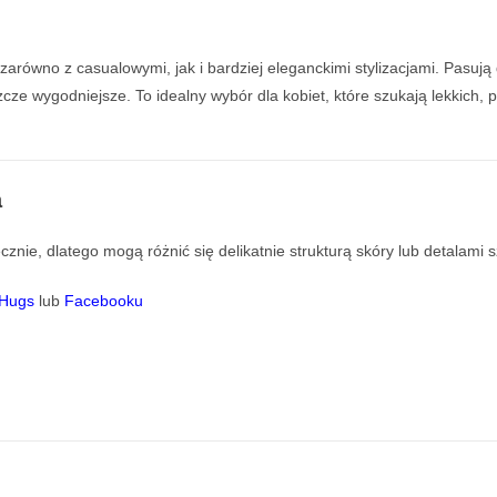
równo z casualowymi, jak i bardziej eleganckimi stylizacjami. Pasują 
szcze wygodniejsze. To idealny wybór dla kobiet, które szukają lekkich
a
znie, dlatego mogą różnić się delikatnie strukturą skóry lub detalami s
eHugs
lub
Facebooku