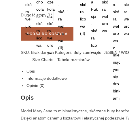
Długość stopy
*
DODAJ DO KOSZYKA
SKU:
Brak danych
Kategorii:
Buty zamknięte
,
JESIEŃ / WI
Size Charts
Tabela rozmiarów
Opis
Informacje dodatkowe
Opinie (0)
Opis
Model Mary Jane to minimalistyczne, skórzane buty barefoot
Dzięki anatomicznemu kształtowi i elastycznej podeszwie T