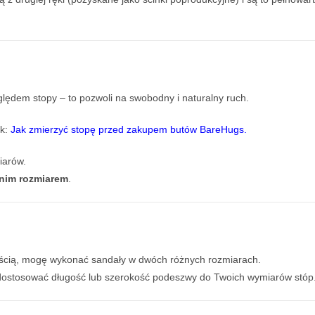
ędem stopy – to pozwoli na swobodny i naturalny ruch.
ik:
Jak zmierzyć stopę przed zakupem butów BareHugs
.
iarów.
dnim rozmiarem
.
ugością, mogę wykonać sandały w dwóch różnych rozmiarach.
dostosować długość lub szerokość podeszwy do Twoich wymiarów stóp