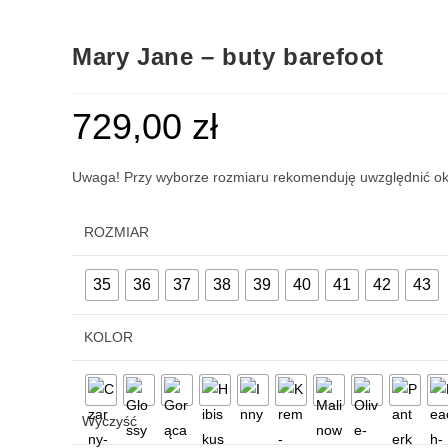
Mary Jane – buty barefoot
729,00
zł
Uwaga! Przy wyborze rozmiaru rekomenduję uwzględnić ok 
ROZMIAR
35
36
37
38
39
40
41
42
43
KOLOR
Wyczyść