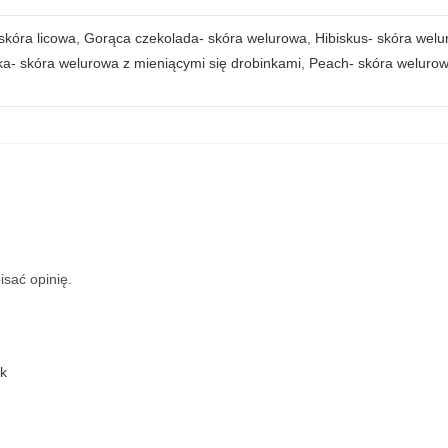
skóra licowa
,
Gorąca czekolada- skóra welurowa
,
Hibiskus- skóra welur
ka- skóra welurowa z mieniącymi się drobinkami
,
Peach- skóra weluro
isać opinię.
k