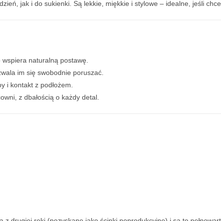
eń, jak i do sukienki. Są lekkie, miękkie i stylowe – idealne, jeśli chc
o wspiera naturalną postawę.
zwala im się swobodnie poruszać.
y i kontakt z podłożem.
wni, z dbałością o każdy detal.
ą z drugiej ręki (pozyskane jako ścinki poprodukcyjne) i są to pełnowar