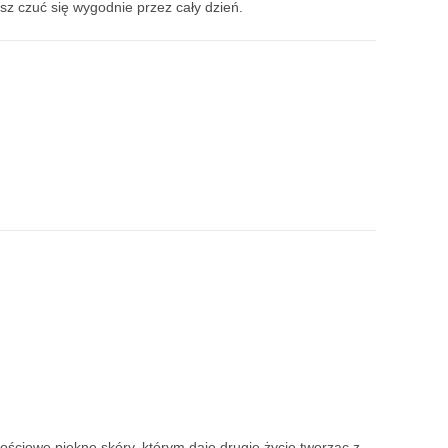
esz czuć się wygodnie przez cały dzień.
tościowe piękne skóry, którym daję drugie życie tworząc z