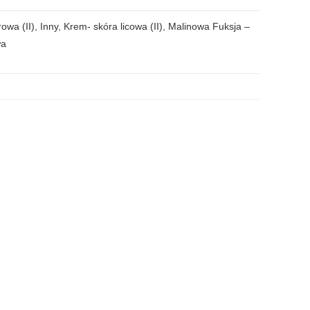
owa (II)
,
Inny
,
Krem- skóra licowa (II)
,
Malinowa Fuksja –
wa