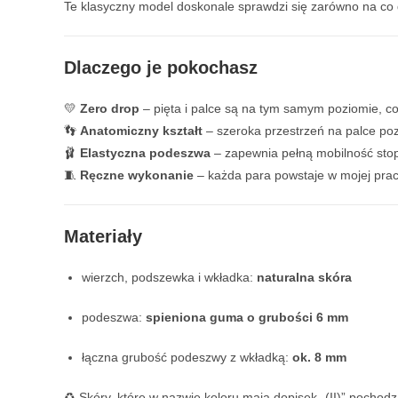
Te klasyczny model doskonale sprawdzi się zarówno na co dzi
Dlaczego je pokochasz
💛
Zero drop
– pięta i palce są na tym samym poziomie, c
👣
Anatomiczny kształt
– szeroka przestrzeń na palce po
🩰
Elastyczna podeszwa
– zapewnia pełną mobilność stop
🧵
Ręczne wykonanie
– każda para powstaje w mojej praco
Materiały
wierzch, podszewka i wkładka:
naturalna skóra
podeszwa:
spieniona guma o grubości 6 mm
łączna grubość podeszwy z wkładką:
ok. 8 mm
♻️ Skóry, które w nazwie koloru mają dopisek „(II)” pochodz