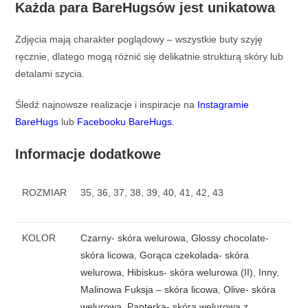
Każda para BareHugsów jest unikatowa
Zdjęcia mają charakter poglądowy – wszystkie buty szyję
ręcznie, dlatego mogą różnić się delikatnie strukturą skóry lub
detalami szycia.
Śledź najnowsze realizacje i inspiracje na
Instagramie
BareHugs
lub
Facebooku BareHugs
.
Informacje dodatkowe
ROZMIAR
35, 36, 37, 38, 39, 40, 41, 42, 43
KOLOR
Czarny- skóra welurowa
,
Glossy chocolate-
skóra licowa
,
Gorąca czekolada- skóra
welurowa
,
Hibiskus- skóra welurowa (II)
,
Inny
,
Malinowa Fuksja – skóra licowa
,
Olive- skóra
welurowa
,
Panterka- skóra welurowa z