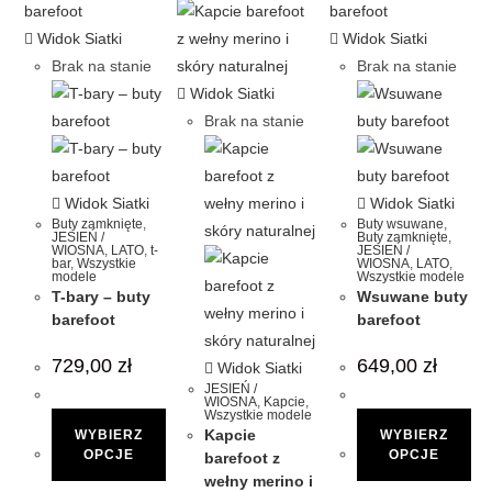
Widok Siatki
Widok Siatki
Brak na stanie
Brak na stanie
Widok Siatki
Brak na stanie
Widok Siatki
Widok Siatki
Buty zamknięte
,
Buty wsuwane
,
JESIEŃ /
Buty zamknięte
,
WIOSNA
,
LATO
,
t-
JESIEŃ /
bar
,
Wszystkie
WIOSNA
,
LATO
,
modele
Wszystkie modele
T-bary – buty
Wsuwane buty
barefoot
barefoot
729,00
zł
649,00
zł
Widok Siatki
JESIEŃ /
WIOSNA
,
Kapcie
,
Wszystkie modele
Kapcie
WYBIERZ
WYBIERZ
OPCJE
OPCJE
barefoot z
wełny merino i