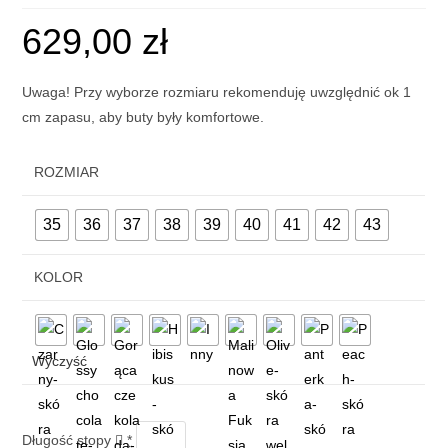
629,00
zł
Uwaga! Przy wyborze rozmiaru rekomenduję uwzględnić ok 1
cm zapasu, aby buty były komfortowe.
ROZMIAR
35
36
37
38
39
40
41
42
43
KOLOR
Wyczyść
Długość stopy
*