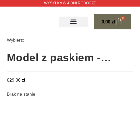
WYSYŁKA W 4 DNI ROBOCZE
0
0,00
zł
POJEDYNCZE PARY DOSTĘPNE OD RĘKI
JAK ZMIERZYĆ STOPĘ
TABELE ROZMIARÓW
Wybierz:
Model z paskiem -…
629,00
zł
Brak na stanie