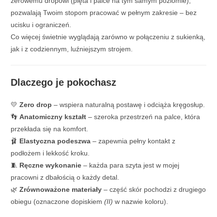
zerowemu dropowi (pięta i palce na tym samym poziomie),
pozwalają Twoim stopom pracować w pełnym zakresie – bez
ucisku i ograniczeń.
Co więcej świetnie wyglądają zarówno w połączeniu z sukienką,
jak i z codziennym, luźniejszym strojem.
Dlaczego je pokochasz
💛
Zero drop
– wspiera naturalną postawę i odciąża kręgosłup.
👣
Anatomiczny kształt
– szeroka przestrzeń na palce, która
przekłada się na komfort.
🩰
Elastyczna podeszwa
– zapewnia pełny kontakt z
podłożem i lekkość kroku.
🧵
Ręczne wykonanie
– każda para szyta jest w mojej
pracowni z dbałością o każdy detal.
🌿
Zrównoważone materiały
– część skór pochodzi z drugiego
obiegu (oznaczone dopiskiem
(II)
w nazwie koloru).