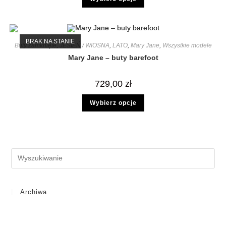
BRAK NA STANIE
Buty zamknięte
,
JESIEŃ / WIOSNA
,
LATO
,
Mary Jane
,
Wszystkie modele
Mary Jane – buty barefoot
729,00
zł
Wybierz opcje
Archiwa